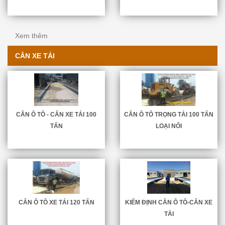
Cân Treo Điện Tử OCS
Xem thêm
CÂN XE TẢI
CÂN Ô TÔ - CÂN XE TẢI 100
CÂN Ô TÔ TRỌNG TẢI 100 TẤN
TẤN
LOẠI NỔI
CÂN TREO ĐIỆN TỬ HÀN QUỐC
CÂN Ô TÔ XE TẢI 120 TẤN
KIỂM ĐỊNH CÂN Ô TÔ-CÂN XE
TẢI