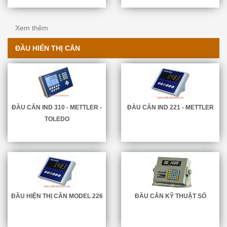
Xem thêm
ĐẦU HIỂN THỊ CÂN
ĐẦU CÂN IND 310 - METTLER -
ĐÀU CÂN IND 221 - METTLER
TOLEDO
ĐẦU HIỆN THỊ CÂN MODEL 226
ĐẦU CÂN KỸ THUẬT SỐ