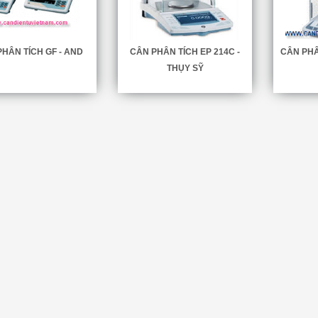
HÂN TÍCH GF - AND
CÂN PHÂN TÍCH EP 214C -
CÂN PHÂ
THỤY SỸ