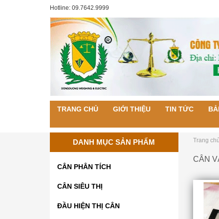
Hotline: 09.7642.9999
TRANG CHỦ
GIỚI THIỆU
TIN TỨC
BẢ
Trang ch
DANH MỤC SẢN PHẨM
CÂN V
CÂN PHÂN TÍCH
CÂN SIÊU THỊ
ĐẦU HIỆN THỊ CÂN