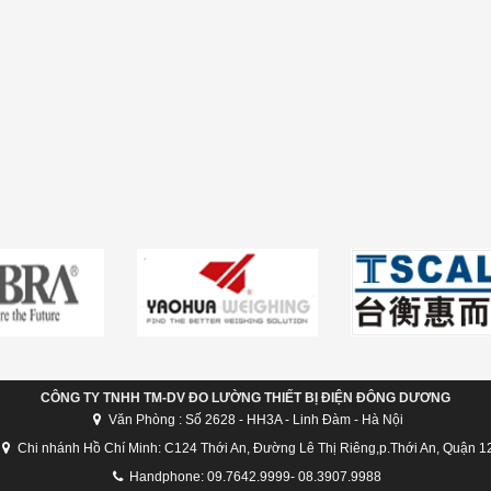
CÔNG TY TNHH TM-DV ĐO LƯỜNG THIẾT BỊ ĐIỆN ĐÔNG DƯƠNG
Văn Phòng : Số 2628 - HH3A - Linh Đàm - Hà Nội
Chi nhánh Hồ Chí Minh: C124 Thới An, Đường Lê Thị Riêng,p.Thới An, Quận 1
Handphone: 09.7642.9999- 08.3907.9988