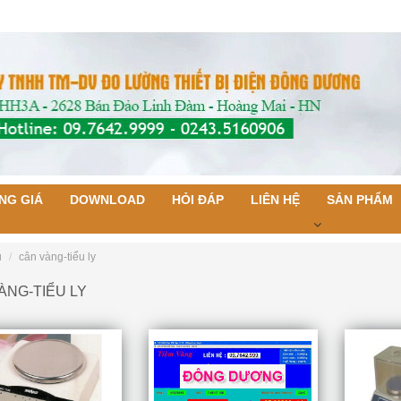
NG GIÁ
DOWNLOAD
HỎI ĐÁP
LIÊN HỆ
SẢN PHẨM
ủ
cân vàng-tiểu ly
ÀNG-TIỂU LY