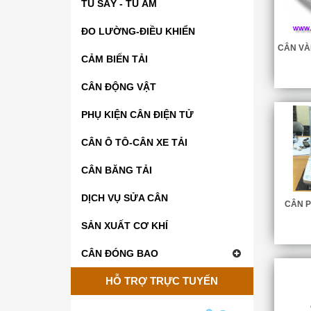
TỦ SẤY - TỦ ẤM
ĐO LƯỜNG-ĐIỀU KHIỂN
CÂN VÀ
CẢM BIẾN TẢI
CÂN ĐỘNG VẬT
PHỤ KIỆN CÂN ĐIỆN TỬ
CÂN Ô TÔ-CÂN XE TẢI
CÂN BĂNG TẢI
DỊCH VỤ SỬA CÂN
CÂN P
SẢN XUẤT CƠ KHÍ
CÂN ĐÓNG BAO
HỖ TRỢ TRỰC TUYẾN