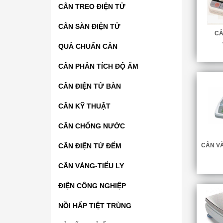
CÂN TREO ĐIỆN TỬ
CÂN SÀN ĐIỆN TỬ
CÂ
QUẢ CHUẨN CÂN
CÂN PHÂN TÍCH ĐỘ ẨM
CÂN ĐIỆN TỬ BÀN
CÂN KỸ THUẬT
CÂN CHỐNG NƯỚC
CÂN ĐIỆN TỬ ĐẾM
CÂN VÀ
CÂN VÀNG-TIỂU LY
ĐIỆN CÔNG NGHIỆP
NỒI HẤP TIỆT TRÙNG