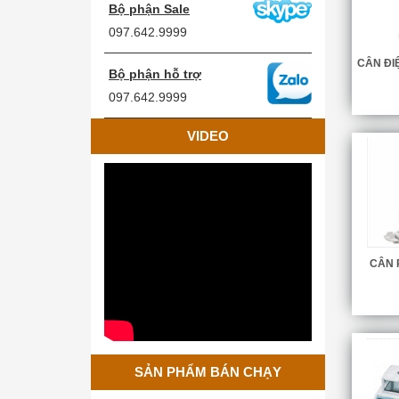
Bộ phận Sale
097.642.9999
CÂN ĐI
Bộ phận hỗ trợ
097.642.9999
VIDEO
CÂN 
Cân Treo Điện Tử OCS
SẢN PHẨM BÁN CHẠY