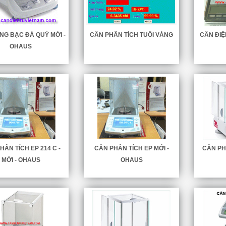
NG BẠC ĐÁ QUÝ MỚI -
CÂN PHÂN TÍCH TUỔI VÀNG
CÂN ĐIỆ
OHAUS
HÂN TÍCH EP 214 C -
CÂN PHÂN TÍCH EP MỚI -
CÂN PHÂ
MỚI - OHAUS
OHAUS