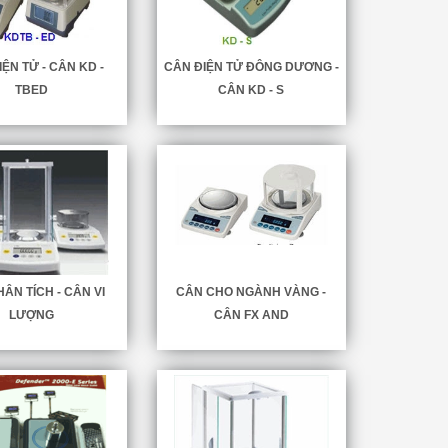
ỆN TỬ - CÂN KD -
CÂN ĐIỆN TỬ ĐÔNG DƯƠNG -
TBED
CÂN KD - S
ÂN TÍCH - CÂN VI
CÂN CHO NGÀNH VÀNG -
LƯỢNG
CÂN FX AND