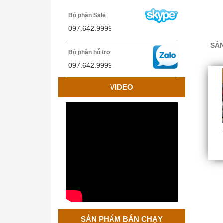
Bộ phận Sale
097.642.9999
SẢN
Bộ phận hỗ trợ
097.642.9999
VIDEO
Cân Treo Điện Tử OCS
SẢN PHẨM BÁN CHẠY