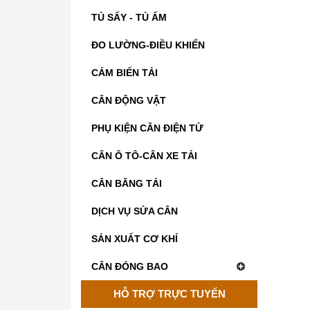
TỦ SẤY - TỦ ẤM
ĐO LƯỜNG-ĐIỀU KHIỂN
CẢM BIẾN TẢI
CÂN ĐỘNG VẬT
PHỤ KIỆN CÂN ĐIỆN TỬ
CÂN Ô TÔ-CÂN XE TẢI
CÂN BĂNG TẢI
DỊCH VỤ SỬA CÂN
SẢN XUẤT CƠ KHÍ
CÂN ĐÓNG BAO
HỖ TRỢ TRỰC TUYẾN