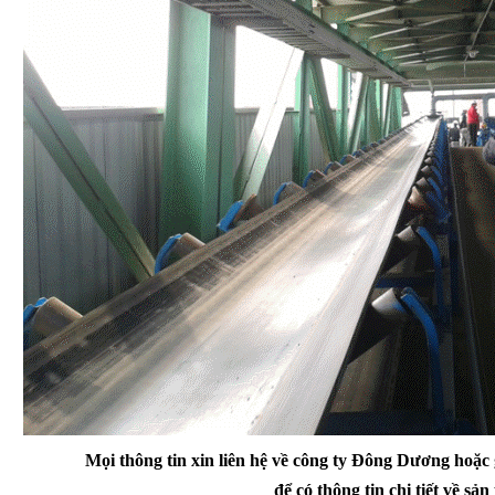
Mọi thông
tin
xin liên hệ về công ty Đông Dương hoặ
để có thông tin chi tiết về sả