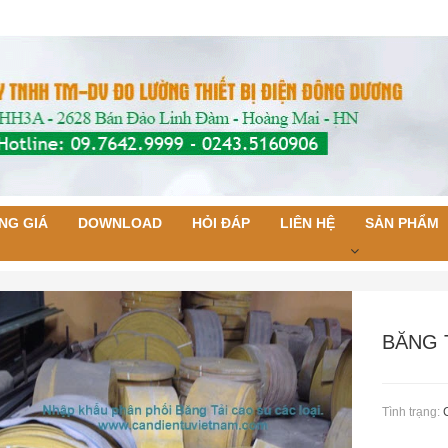
NG GIÁ
DOWNLOAD
HỎI ĐÁP
LIÊN HỆ
SẢN PHẨM
BĂNG 
Tình trạng: