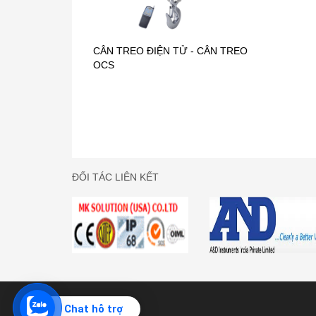
CÂN TREO ĐIỆN TỬ - CÂN TREO
OCS
ĐỐI TÁC LIÊN KẾT
CÂN TREO METTLER - TOLEDO
Chat hỗ trợ