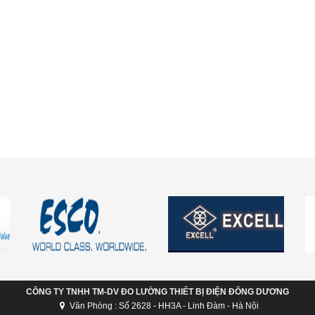
CÔNG TY TNHH TM-DV ĐO LƯỜNG THIẾT BỊ ĐIỆN ĐÔNG DƯƠNG
Văn Phòng : Số 2628 - HH3A - Linh Đàm - Hà Nội