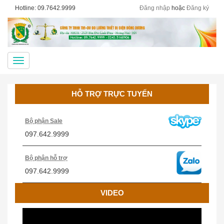
Hotline: 09.7642.9999
Đăng nhập
hoặc
Đăng ký
Menu
HỖ TRỢ TRỰC TUYẾN
Bộ phận Sale
097.642.9999
Bộ phận hỗ trợ
097.642.9999
VIDEO
Cân Treo Điện Tử OCS