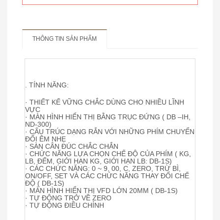
CÂN TREO ĐIỆN TỬ HÀN QUỐC
THÔNG TIN SẢN PHẨM
. TÍNH NĂNG:
· THIẾT KẾ VỮNG CHẮC DÙNG CHO NHIỀU LĨNH
VỰC
· MÀN HÌNH HIỂN THỊ BẰNG TRỤC ĐỨNG ( DB –IH,
ND-300)
· CẤU TRÚC DẠNG RẮN VỚI NHỮNG PHÍM CHUYỂN
ĐỔI ÊM NHẸ
· SÀN CÂN ĐÚC CHẮC CHẮN
· CHỨC NĂNG LỰA CHỌN CHẾ ĐỘ CỦA PHÍM ( KG,
LB, ĐẾM, GIỚI HẠN KG, GIỚI HẠN LB: DB-1S)
· CÁC CHỨC NĂNG: 0 ~ 9, 00, C, ZERO, TRỪ BÌ,
ON/OFF, SET VÀ CÁC CHỨC NĂNG THAY ĐỔI CHẾ
ĐỘ ( DB-1S)
· MÀN HÌNH HIỂN THỊ VFD LỚN 20MM ( DB-1S)
· TỰ ĐỘNG TRỞ VỀ ZERO
· TỰ ĐỘNG ĐIỀU CHỈNH