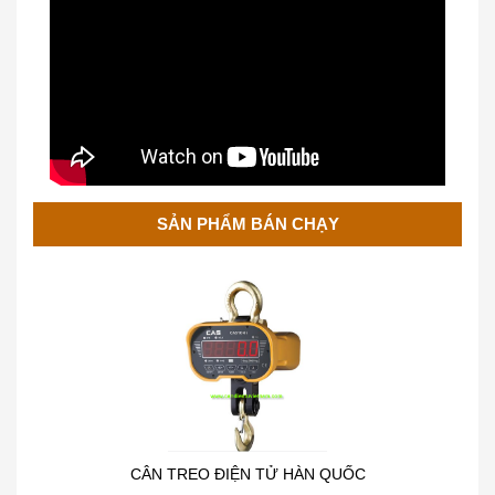
Cân Treo Điện Tử OCS
SẢN PHẨM BÁN CHẠY
CÂN TREO ĐIỆN TỬ HÀN QUỐC