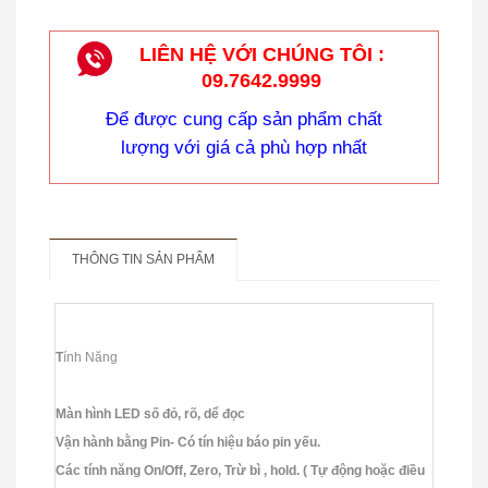
LIÊN HỆ VỚI CHÚNG TÔI :
09.7642.9999
Để được cung cấp sản phẩm chất
lượng với giá cả phù hợp nhất
CÂN TREO ĐIỆN TỬ HÀN QUỐC
THÔNG TIN SẢN PHẨM
T
ính Năng
Màn hình LED số đỏ, rõ, dể đọc
Vận hành bằng Pin- Có tín hiệu báo pin yếu.
Các tính năng On/Off, Zero, Trừ bì , hold. ( Tự động hoặc điều