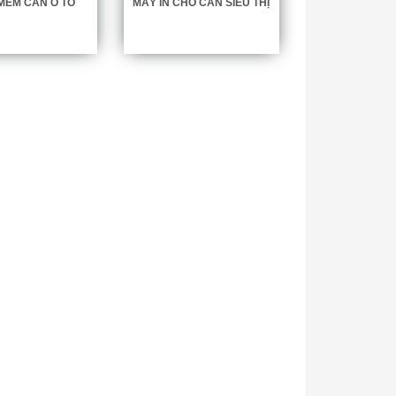
MỀM CÂN Ô TÔ
MÁY IN CHO CÂN SIÊU THỊ