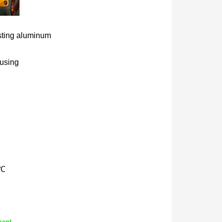
asting aluminum
ousing
5℃
ment.