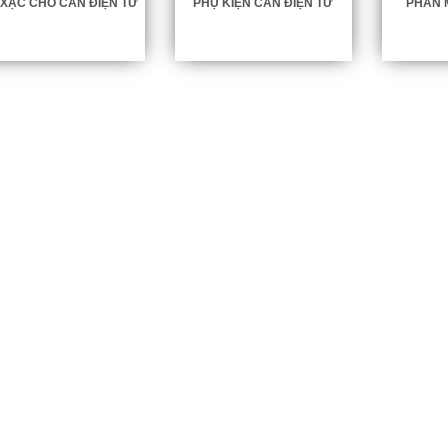
 XẠC CHO CÂN ĐIỆN TỬ
PHỤ KIỆN CÂN ĐIỆN TỬ
PHẦN 