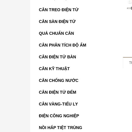
CÂN TREO ĐIỆN TỬ
CÂN SÀN ĐIỆN TỬ
QUẢ CHUẨN CÂN
CÂN PHÂN TÍCH ĐỘ ẨM
CÂN ĐIỆN TỬ BÀN
T
CÂN KỸ THUẬT
CÂN CHỐNG NƯỚC
CÂN ĐIỆN TỬ ĐẾM
CÂN VÀNG-TIỂU LY
ĐIỆN CÔNG NGHIỆP
NỒI HẤP TIỆT TRÙNG