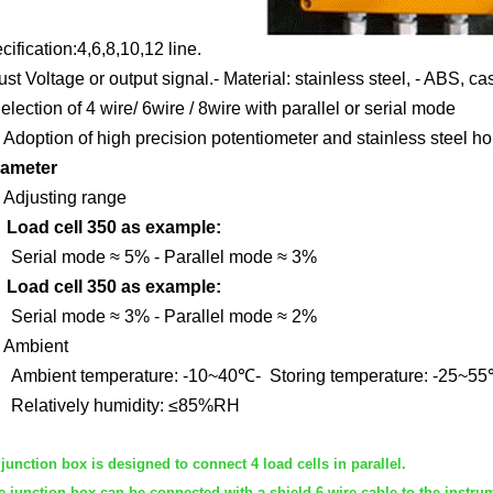
cification:4,6,8,10,12 line.
ust Voltage or output signal.- Material: stainless steel, - ABS, c
ection of 4 wire/ 6wire / 8wire with parallel or serial mode
option of high precision potentiometer and stainless steel h
ameter
djusting range
ad cell 350 as example:
ial mode ≈ 5% - Parallel mode ≈ 3%
ad cell 350 as example:
ial mode ≈ 3% - Parallel mode ≈ 2%
Ambient
ient temperature: -10~40℃- Storing temperature: -25~5
latively humidity: ≤85%RH
junction box is designed to connect 4 load cells in parallel.
junction box can be connected with a shield 6-wire cable to the instru