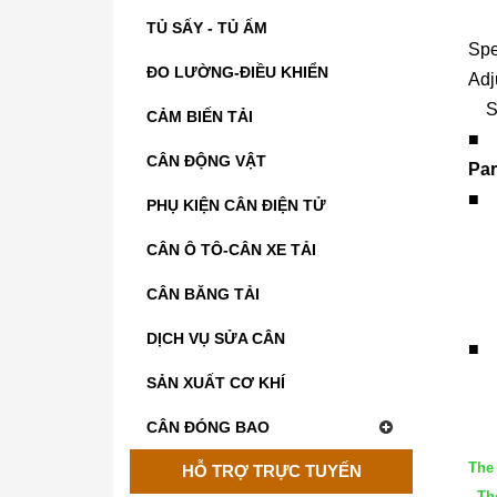
TỦ SẤY - TỦ ẤM
Spe
ĐO LƯỜNG-ĐIỀU KHIỂN
Adj
Sel
CẢM BIẾN TẢI
■
Ad
CÂN ĐỘNG VẬT
Par
■
A
PHỤ KIỆN CÂN ĐIỆN TỬ
Lo
CÂN Ô TÔ-CÂN XE TẢI
Ser
Lo
CÂN BĂNG TẢI
Ser
DỊCH VỤ SỬA CÂN
■
Amb
SẢN XUẤT CƠ KHÍ
Re
CÂN ĐÓNG BAO
The 
HỖ TRỢ TRỰC TUYẾN
The 