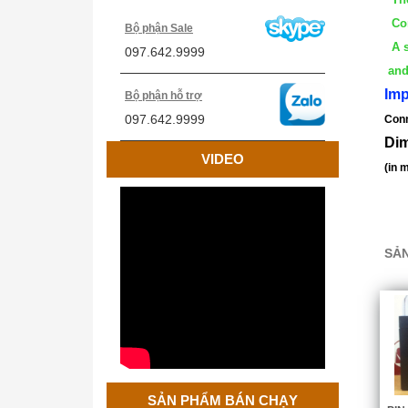
Cor
Bộ phận Sale
A sp
097.642.9999
and 
Imp
Bộ phận hỗ trợ
097.642.9999
Conn
Di
VIDEO
(in
SẢN
Cân Treo Điện Tử OCS
SẢN PHẨM BÁN CHẠY