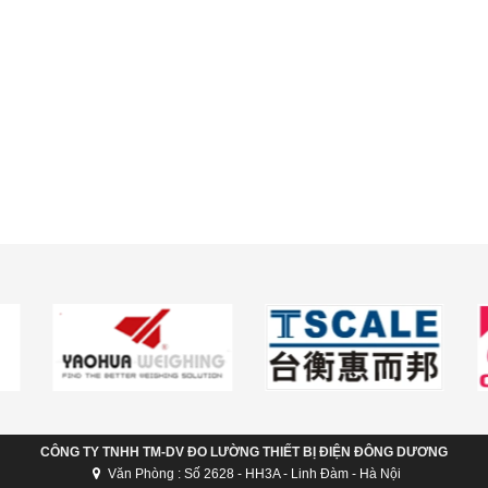
CÔNG TY TNHH TM-DV ĐO LƯỜNG THIẾT BỊ ĐIỆN ĐÔNG DƯƠNG
Văn Phòng : Số 2628 - HH3A - Linh Đàm - Hà Nội