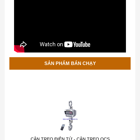
CÂN TREO ĐIỆN TỬ HÀN QUỐC
SẢN PHẨM BÁN CHẠY
CÂN TREO ĐIỆN TỬ - CÂN TREO OCS