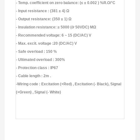
- Temp. coefficient on zero balance: (≤ ± 0.002 ) %R.O/°C
- Input resistance : (381 ± 4) Ω
- Output resistance: (350 ± 1) Ω
- Insulation resistance: ≥ 5000 (ở 50VDC) MΩ
- Recommended voltage: 6 ~ 15 (DC/AC) V
- Max. excit. voltage :20 (DC/AC) V
- Safe overload : 150 %
- Ultimated overload : 300%
- Protection class : IP67
- Cable length : 2m .
-Wiring code : Excitation (+Red) , Excitation (- Black), Signal
(+Green) , Signal (- White)