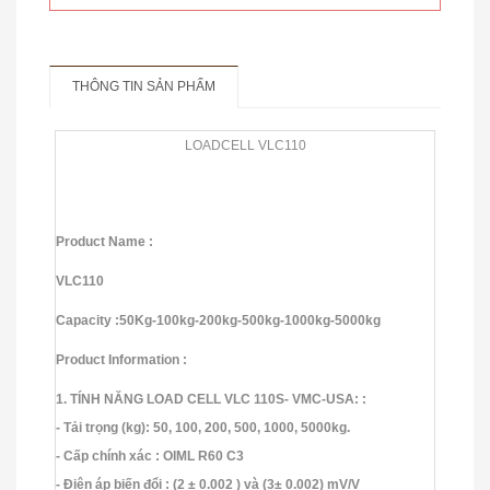
THÔNG TIN SẢN PHẨM
LOADCELL VLC110
Product Name :
VLC110
Capacity :
50Kg-100kg-200kg-500kg-1000kg-5000kg
Product Information :
1. TÍNH NĂNG LOAD CELL VLC 110S- VMC-USA:
:
- Tải trọng (kg): 50, 100, 200, 500, 1000, 5000kg.
- Cấp chính xác : OIML R60 C3
- Điện áp biến đổi : (2 ± 0.002 ) và (3± 0.002) mV/V