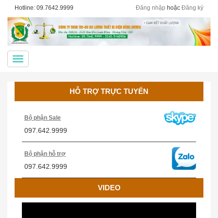
Hotline: 09.7642.9999
Đăng nhập
hoặc
Đăng ký
Menu
HỖ TRỢ TRỰC TUYẾN
Bộ phận Sale
097.642.9999
Cân Treo Điện Tử OCS
Bộ phận hỗ trợ
097.642.9999
VIDEO