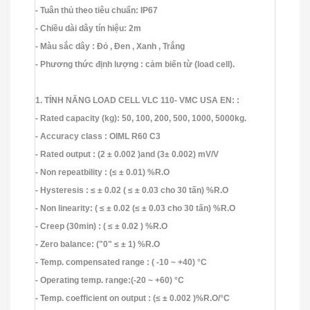
- Tuân thủ theo tiêu chuẩn: IP67
- Chiều dài dây tín hiệu: 2m
- Màu sắc dây : Đỏ , Đen , Xanh , Trắng
- Phương thức định lượng : cảm biến từ (load cell).
1. TÍNH NĂNG LOAD CELL VLC 110- VMC USA EN:
:
- Rated capacity (kg): 50, 100, 200, 500, 1000, 5000kg.
- Accuracy class : OIML R60 C3
- Rated output : (2 ± 0.002 )and (3± 0.002) mV/V
- Non repeatbility : (≤ ± 0.01) %R.O
- Hysteresis : ≤ ± 0.02 ( ≤ ± 0.03 cho 30 tấn) %R.O
- Non linearity: ( ≤ ± 0.02 (≤ ± 0.03 cho 30 tấn) %R.O
- Creep (30min) : ( ≤ ± 0.02 ) %R.O
- Zero balance: ("0" ≤ ± 1) %R.O
- Temp. compensated range : ( -10 ~ +40) °C
- Operating temp. range:(-20 ~ +60) °C
- Temp. coefficient on output : (≤ ± 0.002 )%R.O/°C