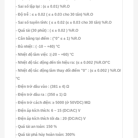
- Sai số lặp lại : (≤ ± 0.01) %R.O
- Độ trễ : ≤ ± 0.02 ( ≤ ± 0.03 cho 30 tấn) %R.O
- Sai số tuyến tính: ( ≤ ± 0.02 (≤ ± 0.03 cho 30 tấn) %R.O
- Quá tải (30 phút) : ( ≤ ± 0.02 ) %R.O
- Cân bằng tại điểm : ("0" ≤ ± 1) %R.O
- Bù nhiệt : ( -10 ~ +40) °C
- Nhiệt độ làm việc :(-20 ~ +60) °C
- Nhiệt độ tác động đến tín hiệu ra: (≤ ± 0.002 )%R.O/°C
- Nhiệt độ tác động làm thay đổi điểm "0" : (≤ ± 0.002 ) %R.O/
°C
- Điện trở đầu vào : (381 ± 4) Ω
- Điện trở đầu ra : (350 ± 1) Ω
- Điện trở cách điện: ≥ 5000 (ở 50VDC) MΩ
- Điện áp kích thích: 6 ~ 15 (DC/AC) V
- Điện áp kích thích tối đa : 20 (DC/AC) V
- Quá tải an toàn: 150 %
- Quá tải phá hủy hoàn toàn: 300%