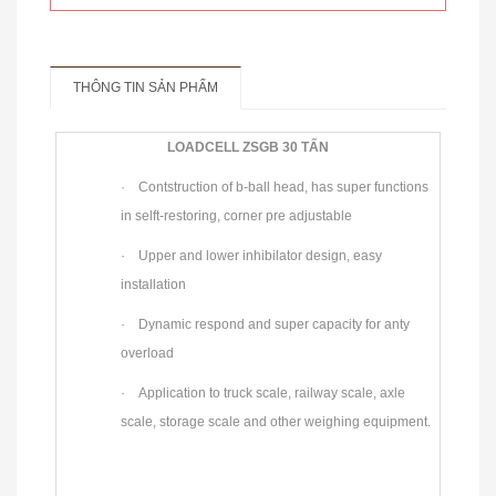
THÔNG TIN SẢN PHẨM
LOADCELL ZSGB 30 TẤN
· Contstruction of b-ball head, has super functions
in selft-restoring, corner pre adjustable
CÂN TREO ĐIỆN TỬ HÀN QUỐC
· Upper and lower inhibilator design, easy
installation
· Dynamic respond and super capacity for anty
overload
· Application to truck scale, railway scale, axle
scale, storage scale and other weighing equipment.