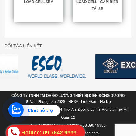
LOAD CELL SBA
LOAD CELL - CẢM BIẾN
TẢI SB
ĐỐI TÁC LIÊN KẾT
CÔNG TY TNHH TM-DV ĐO LƯỜNG THIẾT BỊ ĐIỆN ĐÔNG DƯƠNG
Văn Phòng : Số 2628 - HH3A - Linh Đàm - Hà Nội
Chi nhánh Hồ Chí Minh: C124 Thới An, Đường Lê Thị Riêng,p.Thới An,
Chat hỗ trợ
Quận 12
Handphone: 09.7642.9999- 08.3907.9988
Hotline: 09.7642.9999
dongduong@candongduong.com