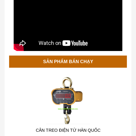
Cân Treo Điện Tử OCS
SẢN PHẨM BÁN CHẠY
CÂN TREO ĐIỆN TỬ HÀN QUỐC