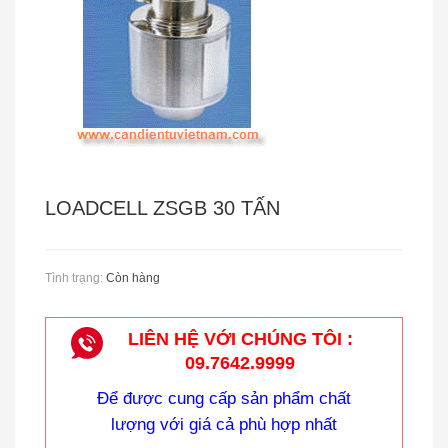
CÂN TREO METTLER - TOLEDO
LOADCELL ZSGB 30 TẤN
Tình trạng:
Còn hàng
LIÊN HỆ VỚI CHÚNG TÔI :
Cân Treo Điện Tử OCS
09.7642.9999
Để được cung cấp sản phẩm chất
lượng với giá cả phù hợp nhất