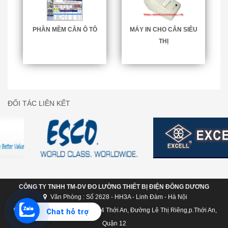
PHẦN MỀM CÂN Ô TÔ
MÁY IN CHO CÂN SIÊU
THỊ
ĐỐI TÁC LIÊN KẾT
CÔNG TY TNHH TM-DV ĐO LƯỜNG THIẾT BỊ ĐIỆN ĐÔNG DƯƠNG
Văn Phòng : Số 2628 - HH3A - Linh Đàm - Hà Nội
Chi nhánh Hồ Chí Minh: C124 Thới An, Đường Lê Thị Riêng,p.Thới An,
Chat hỗ trợ
Quận 12