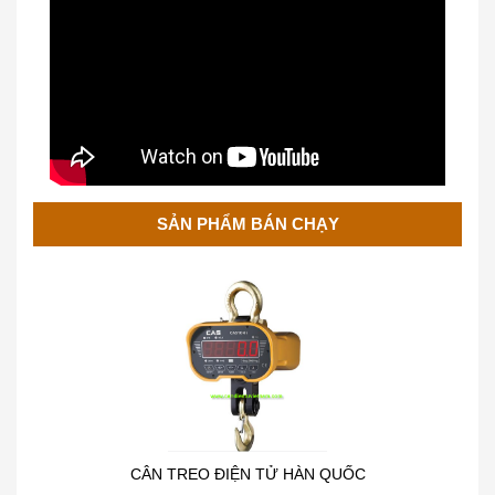
Cân Treo Điện Tử OCS
SẢN PHẨM BÁN CHẠY
CÂN TREO ĐIỆN TỬ HÀN QUỐC