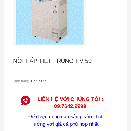
CÂN TREO ĐIỆN TỬ - CÂN TREO OCS
NỒI HẤP TIỆT TRÙNG HV 50
Tình trạng:
Còn hàng
LIÊN HỆ VỚI CHÚNG TÔI :
CÂN TREO METTLER - TOLEDO
09.7642.9999
Để được cung cấp sản phẩm chất
lượng với giá cả phù hợp nhất