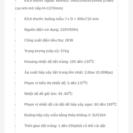
- Kích thước ngoài: WxHxD: 540x1040x530mm (chiều
cao khi mở nắp H=1370mm)
CÂN TREO ĐIỆN TỬ HÀN QUỐC
- Kích thước buồng mẫu: f x D = 300x710 mm
- Nguồn điện sử dụng: 220V/50Hz
- Công suất điện tiêu thụ: 2KW
- Trọng lượng (xấp xỉ): 57kg
0
- Khoảng nhiệt độ tiệt trùng: 105 đến 135
C
- Áp suất hấp sấy tiệt trung lớn nhất: 2.6bar (0.26Mpa)
0
- Phạm vi hiển thị nhiệt độ: 5 đến 137
C
0
- Nhiệt độ để giữ ấm: 45 -60
C
0
- Phạm vị nhiệt độ cài đặt để hấp sấy agar: 60 đến 100
C
- Buồng hấp sấy mẫu bằng thép không rỉ: SUS304
- Thời gian tiệt trùng: 1 đến 250phút có thể cài đặt