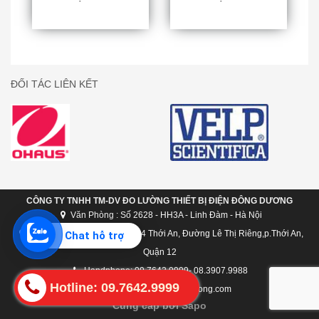
ĐỐI TÁC LIÊN KẾT
CÔNG TY TNHH TM-DV ĐO LƯỜNG THIẾT BỊ ĐIỆN ĐÔNG DƯƠNG
Văn Phòng : Số 2628 - HH3A - Linh Đàm - Hà Nội
Chi nhánh Hồ Chí Minh: C124 Thới An, Đường Lê Thị Riêng,p.Thới An,
Chat hỗ trợ
Quận 12
Handphone: 09.7642.9999- 08.3907.9988
Hotline: 09.7642.9999
dongduong@candongduong.com
Cung cấp bởi Sapo