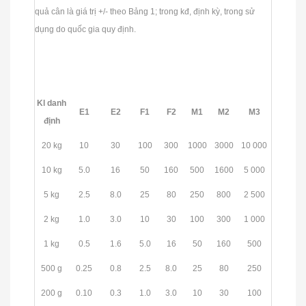
quả cân là giá trị +/- theo Bảng 1; trong kđ, định kỳ, trong sử
dụng do quốc gia quy định.
Kl danh
E1
E2
F1
F2
M1
M2
M3
định
20 kg
10
30
100
300
1000
3000
10 000
10 kg
5.0
16
50
160
500
1600
5 000
5 kg
2.5
8.0
25
80
250
800
2 500
2 kg
1.0
3.0
10
30
100
300
1 000
1 kg
0.5
1.6
5.0
16
50
160
500
500 g
0.25
0.8
2.5
8.0
25
80
250
200 g
0.10
0.3
1.0
3.0
10
30
100