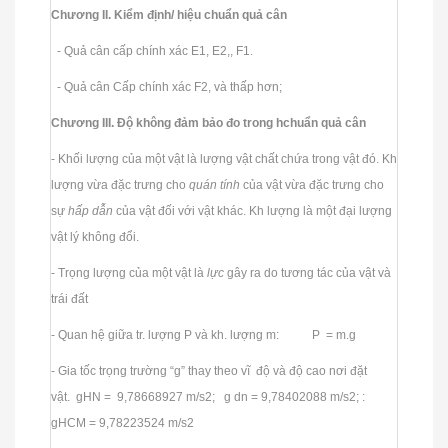
Chương II. Kiểm định/ hiệu chuẩn quả cân
- Quả cân cấp chính xác E1, E2,, F1.
- Quả cân Cấp chính xác F2, và thấp hơn;
Chương III. Độ không đảm bảo đo trong hchuẩn quả cân
- Khối lượng của một vật là lượng vật chất chứa trong vật đó. Kh
lượng vừa đặc trưng cho
quán tính
của vật vừa đặc trưng cho
sự
hấp dẫn
của vật đối với vật khác. Kh lượng là một đại lượng
vật lý không đổi.
- Trọng lượng của một vật là
lực
gây ra do tương tác của vật và
trái đất
- Quan hệ giữa tr. lượng P và kh. lượng m: P = m.g
- Gia tốc trọng trường “g” thay theo vĩ độ và độ cao nơi đặt
vật. gHN = 9,78668927 m/s2; g dn = 9,78402088 m/s2; :
gHCM = 9,78223524 m/s2