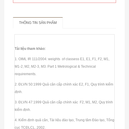
THÔNG TIN SẢN PHẨM
CÂN TREO ĐIỆN TỬ HÀN QUỐC
Tài liệu tham khảo:
1. OIML IR 111/2004: weights of classess E1, E1, F1, F2, M1,
M1-2, M2, M2-3, M3. Part 1 Metrological & Technical
requirements.
2. ĐLVN 50:1999 Quả cân cấp chính xác E2, F1, Quy trình kiểm
định.
3. ĐLVN 47:1999 Quả cân cấp chính xác F2, M1, M2, Quy trình
kiểm định.
4. Kiểm định quả cân, Tài liệu đào tạo, Trung tâm Đào tạo, Tổng
cục TCĐLCL, 2002.