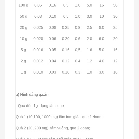
100 g
0.05
0.16
0.5
1.6
5.0
16
50
50 g
0.03
0.10
0.5
1.0
3.0
10
30
20 g
0.025
0.08
0.25
0.8
2.5
8.0
25
10 g
0.020
0.06
0.20
0.6
2.0
6.0
20
5 g
0.016
0.05
0.16
0,5
1.6
5.0
16
2 g
0.012
0.04
0.12
0.4
1.2
4.0
12
1 g
0.010
0.03
0.10
0,3
1.0
3.0
10
a) Hình dáng q.cân:
- Quả đến 1g: dạng tấm, que
Quả 1 (10,100, 1000 mg) tấm tam giác, que 1 đoạn;
Quả 2 (20, 200 mg): tấm vuông, que 2 đoạn;