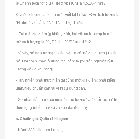
® Chênh lệch “g” giữa HN & t/p HCM là 4,5.10-4 m/s2
Đ vị đo k lượng là “kilôgam” , viết tắt là “kg”; Đ vị đo tr lượng là
“Niutơn”, viết tắt là “N”. 1N = 1kg .1m/s2
- Tại một địa điểm (g không đổi), hai vật có k lượng là m1 ,
m2 và tr lượng là P1, P2 thì: P1/P2 = m1/m2
- Vì vậy, để đo k lượng m của vật, ta có thể đo tr lượng P của
nó. Nói cách khác là dùng “cái cân” là ptđ trên nguyên lý tr
lượng để đo khlượng;
- Tuy nhiên phải thực hiện tại cùng một địa điểm; phải kiểm
định/hiệu chuẩn cân tại vị trí sử dụng cân.
- Sự nhầm lẫn hai khái niệm “trọng lượng” và “khối lượng” trên
diện rộng (nhiều nước) và kéo dài đến nay.
a. Chuẩn gốc Quốc tế kilôgam:
- Năm1880: kilôgam lưu trữ;