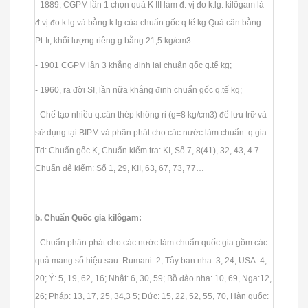
- 1889, CGPM lần 1 chọn quả K III làm đ. vị đo k.lg: kilôgam là
đ.vị đo k.lg và bằng k.lg của chuẩn gốc q.tế kg.Quả cân bằng
Pt-Ir, khối lượng riêng g bằng 21,5 kg/cm3
- 1901 CGPM lần 3 khẳng định lại chuẩn gốc q.tế kg;
- 1960, ra đời SI, lần nữa khẳng định chuẩn gốc q.tế kg;
- Chế tạo nhiều q.cân thép không rỉ (g=8 kg/cm3) để lưu trữ và
sử dụng tại BIPM và phân phát cho các nước làm chuẩn q.gia.
Td: Chuẩn gốc K, Chuẩn kiểm tra: KI, Số 7, 8(41), 32, 43, 4 7.
Chuẩn để kiểm: Số 1, 29, KII, 63, 67, 73, 77…
b. Chuẩn Quốc gia kilôgam:
- Chuẩn phân phát cho các nước làm chuẩn quốc gia gồm các
quả mang số hiệu sau: Rumani: 2; Tây ban nha: 3, 24; USA: 4,
20; Ý: 5, 19, 62, 16; Nhật: 6, 30, 59; Bồ đào nha: 10, 69, Nga:12,
26; Pháp: 13, 17, 25, 34,3 5; Đức: 15, 22, 52, 55, 70, Hàn quốc: