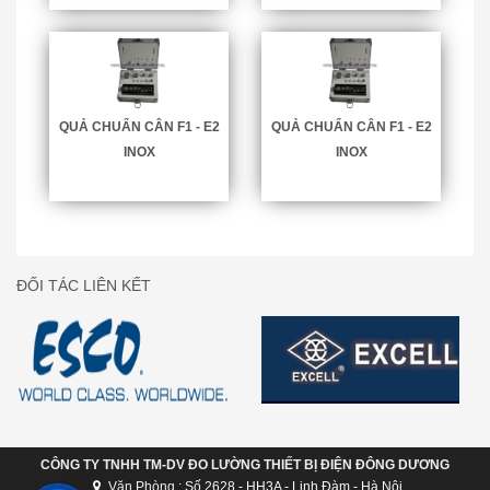
QUẢ CHUẨN CÂN F1 - E2
QUẢ CHUẨN CÂN F1 - E2
INOX
INOX
ĐỐI TÁC LIÊN KẾT
CÔNG TY TNHH TM-DV ĐO LƯỜNG THIẾT BỊ ĐIỆN ĐÔNG DƯƠNG
Văn Phòng : Số 2628 - HH3A - Linh Đàm - Hà Nội