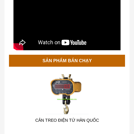
Cân Treo Điện Tử OCS
SẢN PHẨM BÁN CHẠY
CÂN TREO ĐIỆN TỬ HÀN QUỐC