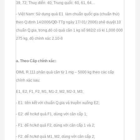
39, 72; Thuỵ điển: 40; Trung quốc: 60, 61, 64…
- Việt Nam: Sử dụng quả E1 làm chuẩn quốc gia (chuẩn thứ)
theo Q.định 14/2006/QĐ-TTg ngày 17/ 01/ 2006) phê duyệt 10
chuẩn Q.gia, trong đó có quả cân 1 kg số 982/2 có kl 1,000 000
275 kg, độ chính xác 2.10-8
a. Theo Cấp chính xác:
OIML R.111 phân quả cân từ 1 mg – 5000 kg theo các cấp
chính xác sau:
E1, E2, F1, F2, M1, M1-2, M2, M2-3, M3;
- E1: liên kết với chuẩn Q.gia và truyền xuống E2;
- E2: để hc/kđ quả F1, dùng với cân cấp 1;
- F1: để hc/kđ quả F2, dùng với cân cấp 1 và 2;
- F2: để hc/kđ quả M1, M2, dùng với cân cấp 2;