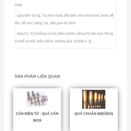
nhật
- Quả trên 50 kg: Trụ tròn hoặc tiết diện chữ nhật hoặc khác dễ
lăn, dễ móc nâng, hạ, xếp gọn ổn định.
- Quả E1, E2 không có hốc điều chỉnh; riêng E2 lớn hơn 50 kg
có thể có hốc điều chỉnh, không quá 1/1000 k. lg
SẢN PHẨM LIÊN QUAN
CÂN ĐIỆN TỬ - QUẢ CÂN
QUẢ CHUẨN M(ĐỒNG)
INOX