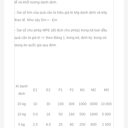
tế và khối lượng danh định.
- Sai số Em của quả cân là hiệu giá trị k/lg danh định và k/lg
thực tế. Như vậy Dm = - Em
- Sai số cho phép MPE (độ lệch cho phép) trong kđ ban đầu
quả cân là giá trị +/- theo Bảng 1; trong kđ, định kỳ, trong sử
dụng do quốc gia quy định.
Kl danh
E1
E2
F1
F2
M1
M2
M3
định
20 kg
10
30
100
300
1000
3000
10 000
10 kg
5.0
16
50
160
500
1600
5 000
5 kg
2.5
8.0
25
80
250
800
2 500