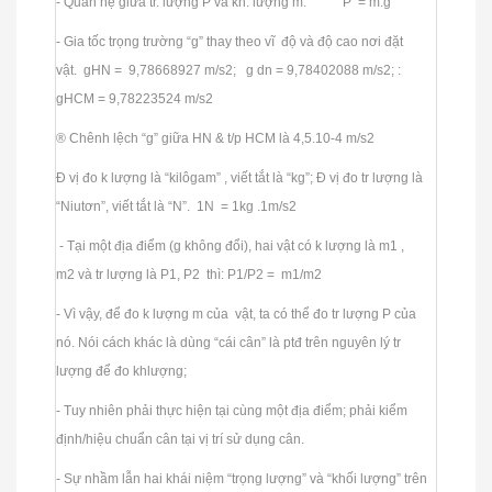
- Quan hệ giữa tr. lượng P và kh. lượng m: P = m.g
- Gia tốc trọng trường “g” thay theo vĩ độ và độ cao nơi đặt
vật. gHN = 9,78668927 m/s2; g dn = 9,78402088 m/s2; :
gHCM = 9,78223524 m/s2
® Chênh lệch “g” giữa HN & t/p HCM là 4,5.10-4 m/s2
Đ vị đo k lượng là “kilôgam” , viết tắt là “kg”; Đ vị đo tr lượng là
“Niutơn”, viết tắt là “N”. 1N = 1kg .1m/s2
- Tại một địa điểm (g không đổi), hai vật có k lượng là m1 ,
m2 và tr lượng là P1, P2 thì: P1/P2 = m1/m2
- Vì vậy, để đo k lượng m của vật, ta có thể đo tr lượng P của
nó. Nói cách khác là dùng “cái cân” là ptđ trên nguyên lý tr
lượng để đo khlượng;
- Tuy nhiên phải thực hiện tại cùng một địa điểm; phải kiểm
định/hiệu chuẩn cân tại vị trí sử dụng cân.
- Sự nhầm lẫn hai khái niệm “trọng lượng” và “khối lượng” trên