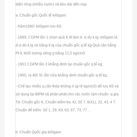
diện rộng (nhiều nước) và kéo dài đến nay.
a. Chuẩn gốc Quốc tế kilôgam:
- Năm1880: kilôgam lưu trữ;
- 1889, CGPM lần 1 chọn quả K III làm đ. vị đo k.lg: kilôgam là
đ.vị đo k.lg và bằng k.lg của chuẩn gốc q.tế kg.Quả cân bằng
Pt-Ir, khối lượng riêng g bằng 21,5 kg/cm3
- 1901 CGPM lần 3 khẳng định lại chuẩn gốc q.tế kg;
- 1960, ra đời SI, lần nữa khẳng định chuẩn gốc q.tế kg;
- Chế tạo nhiều q.cân thép không rỉ (g=8 kg/cm3) để lưu trữ và
sử dụng tại BIPM và phân phát cho các nước làm chuẩn q.gia.
Td: Chuẩn gốc K, Chuẩn kiểm tra: KI, Số 7, 8(41), 32, 43, 4 7.
Chuẩn để kiểm: Số 1, 29, KII, 63, 67, 73, 77…
b. Chuẩn Quốc gia kilôgam: