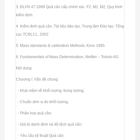
3. ĐLVN 47:1999 Quả cân cấp chính xác F2, M1, M2, Quy trình
kiểm định.
4. Kiểm định quả cân, Tài liệu đào tạo, Trung tâm Đào tạo, Tổng
cục TCĐLCL, 2002.
5. Mass standards & calibration Methods. Kriss 1995.
6. Fundamentals of Mass Determination, Mettler – Toledo AG
Nội dung:
Chương I: Vấn đề chung
- Khái niệm về khối lượng, trọng lượng;
- Chuẩn đơn vị đo khối lượng;
- Phân loại quả cân;
- Giá trị danh định và độ lệch quả cân;
- Yêu cầu kỹ thuật Quả cân;