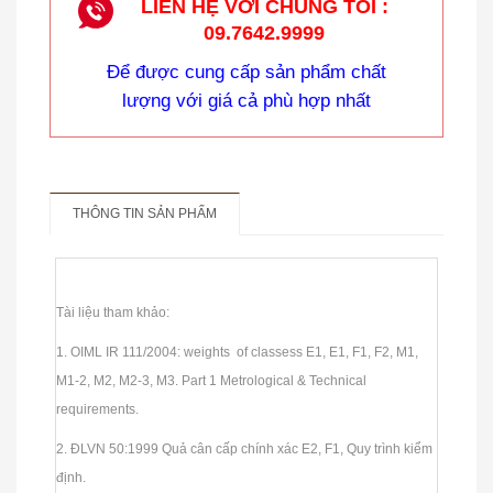
LIÊN HỆ VỚI CHÚNG TÔI :
09.7642.9999
Cân Treo Điện Tử OCS
Để được cung cấp sản phẩm chất
lượng với giá cả phù hợp nhất
THÔNG TIN SẢN PHẨM
Tài liệu tham khảo:
1. OIML IR 111/2004: weights of classess E1, E1, F1, F2, M1,
M1-2, M2, M2-3, M3. Part 1 Metrological & Technical
requirements.
CÂN TREO ĐIỆN TỬ HÀN QUỐC
2. ĐLVN 50:1999 Quả cân cấp chính xác E2, F1, Quy trình kiểm
định.