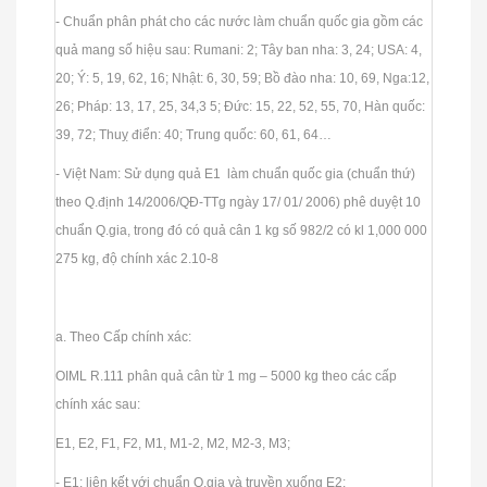
- Chuẩn phân phát cho các nước làm chuẩn quốc gia gồm các
quả mang số hiệu sau: Rumani: 2; Tây ban nha: 3, 24; USA: 4,
20; Ý: 5, 19, 62, 16; Nhật: 6, 30, 59; Bồ đào nha: 10, 69, Nga:12,
26; Pháp: 13, 17, 25, 34,3 5; Đức: 15, 22, 52, 55, 70, Hàn quốc:
39, 72; Thuỵ điển: 40; Trung quốc: 60, 61, 64…
- Việt Nam: Sử dụng quả E1 làm chuẩn quốc gia (chuẩn thứ)
theo Q.định 14/2006/QĐ-TTg ngày 17/ 01/ 2006) phê duyệt 10
chuẩn Q.gia, trong đó có quả cân 1 kg số 982/2 có kl 1,000 000
275 kg, độ chính xác 2.10-8
a. Theo Cấp chính xác:
OIML R.111 phân quả cân từ 1 mg – 5000 kg theo các cấp
chính xác sau:
E1, E2, F1, F2, M1, M1-2, M2, M2-3, M3;
- E1: liên kết với chuẩn Q.gia và truyền xuống E2;