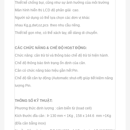
Thiết kế chống bụi, cũng như sự ảnh hưởng của môi trường
Màn hình hiển thị LCD độ phân giải cao.
Người sử dụng có thể lựa chọn các đơn vị khác
nhau Kg,g,dwt,oz,pcs theo nhu cầu riêng.
Thiết kế gọn nhẹ, có thể xách tay, dễ dàng di chuyển.
CÁC CHỨC NĂNG & CHẾ ĐỘ HOẠT ĐỘNG:
Chức năng: cân trừ bì và thông báo chế độ trừ bì hiện hành.
Chế độ thông báo tình trạng ổn định của cân.
Cân có chức năng báo hiệu gần hết Pin.
Chế độ tắt cân tự động (Automatic shut-off) giúp tiết kiệm năng
lượng Pin.
THÔNG SỐ KỸ THUẬT:
Phương thức định lượng : cảm biến từ (load cell)
Kích thước đĩa cân : Þ 130 mm < 1Kg , 158 x 144.6 mm >1Kg
(Đĩa cân bằng inox)