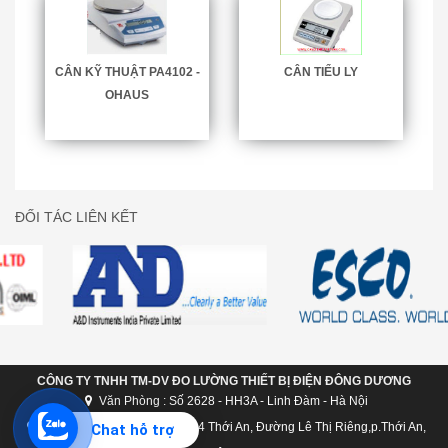
CÂN KỸ THUẬT PA4102 -
CÂN TIỂU LY
OHAUS
ĐỐI TÁC LIÊN KẾT
CÔNG TY TNHH TM-DV ĐO LƯỜNG THIẾT BỊ ĐIỆN ĐÔNG DƯƠNG
Văn Phòng : Số 2628 - HH3A - Linh Đàm - Hà Nội
Chi nhánh Hồ Chí Minh: C124 Thới An, Đường Lê Thị Riêng,p.Thới An,
Chat hỗ trợ