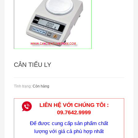
CÂN TREO METTLER - TOLEDO
CÂN TIỂU LY
Tình trạng:
Còn hàng
LIÊN HỆ VỚI CHÚNG TÔI :
Cân Treo Điện Tử OCS
09.7642.9999
Để được cung cấp sản phẩm chất
lượng với giá cả phù hợp nhất