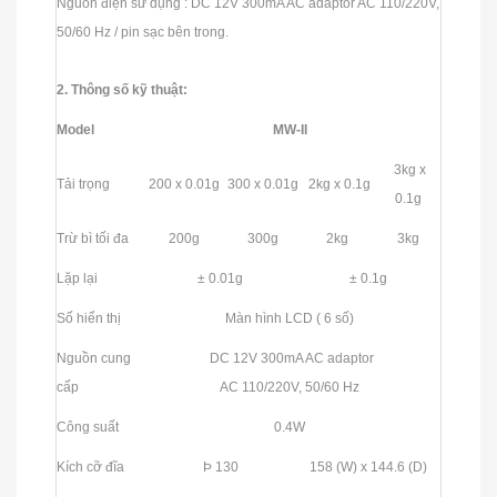
Nguồn điện sử dụng : DC 12V 300mA AC adaptor AC 110/220V,
50/60 Hz / pin sạc bên trong.
2. Thông số kỹ thuật:
Model
MW-II
3kg x
Tải trọng
200 x 0.01g
300 x 0.01g
2kg x 0.1g
0.1g
Trừ bì tối đa
200g
300g
2kg
3kg
Lặp lại
± 0.01g
± 0.1g
Số hiển thị
Màn hình LCD ( 6 số)
Nguồn cung
DC 12V 300mA AC adaptor
cấp
AC 110/220V, 50/60 Hz
Công suất
0.4W
Kích cỡ đĩa
Þ 130
158 (W) x 144.6 (D)