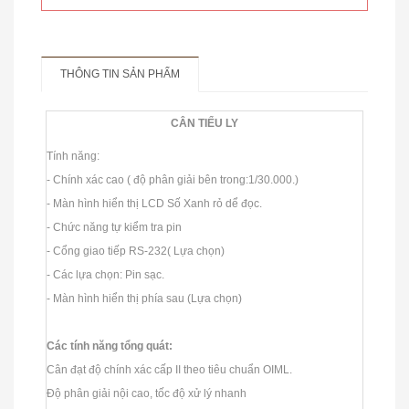
THÔNG TIN SẢN PHẨM
CÂN TIỂU LY
Tính năng:
- Chính xác cao ( độ phân giải bên trong:1/30.000.)
- Màn hình hiển thị LCD Số Xanh rỏ dể đọc.
CÂN TREO ĐIỆN TỬ HÀN QUỐC
- Chức năng tự kiểm tra pin
- Cổng giao tiếp RS-232( Lựa chọn)
- Các lựa chọn: Pin sạc.
- Màn hình hiển thị phía sau (Lựa chọn)
Các tính năng tổng quát:
Cân đạt độ chính xác cấp II theo tiêu chuẩn OIML.
Độ phân giải nội cao, tốc độ xử lý nhanh