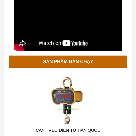
Cân Treo Điện Tử OCS
SẢN PHẨM BÁN CHẠY
CÂN TREO ĐIỆN TỬ HÀN QUỐC