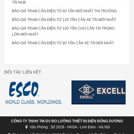
Tốt Nhất
BÁO GIÁ TRẠM CÂN ĐIỆN TỬ 60 TẤN MỚI NHẤT THỊ TRƯỜNG
BÁO GIÁ TRẠM CÂN ĐIỆN TỬ 120 TẤN CÂN XE TẢI MỚI NHẤT
BÁO GIÁ TRẠM CÂN ĐIỆN TỬ 100 TẤN CHO CÂN TẢI TRỌNG
LỚN MỚI NHẤT
BÁO GIÁ TRẠM CÂN ĐIỆN TỬ 80 TẤN CÂN XE TẢI MỚI NHẤT
ĐỐI TÁC LIÊN KẾT
CÔNG TY TNHH TM-DV ĐO LƯỜNG THIẾT BỊ ĐIỆN ĐÔNG DƯƠNG
Văn Phòng : Số 2628 - HH3A - Linh Đàm - Hà Nội