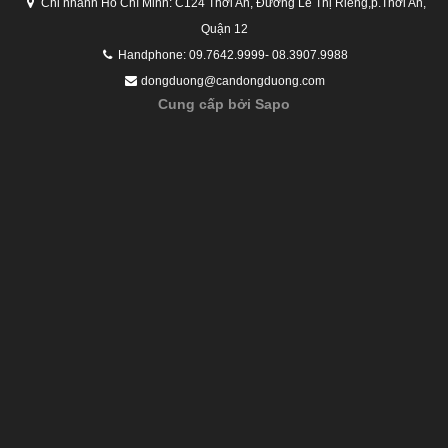
Chi nhánh Hồ Chí Minh: C124 Thới An, Đường Lê Thị Riêng,p.Thới An,
Quận 12
Handphone: 09.7642.9999- 08.3907.9988
dongduong@candongduong.com
Cung cấp bởi Sapo