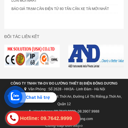
LỚN MỚI NHẤT
BÁO GIÁ TRẠM CÂN ĐIỆN TỬ 80 TẤN CÂN XE TẢI MỚI NHẤT
ĐỐI TÁC LIÊN KẾT
CÔNG TY TNHH TM-DV ĐO LƯỜNG THIẾT BỊ ĐIỆN ĐÔNG DƯƠNG
Văn Phòng : Số 2628 - HH3A - Linh Đàm - Hà Nội
Chi nhánh Hồ Chí Minh: C124 Thới An, Đường Lê Thị Riêng,p.Thới An,
Chat hỗ trợ
Quận 12
Handphone: 09.7642.9999- 08.3907.9988
Hotline: 09.7642.9999
dongduong@candongduong.com
Cung cấp bởi Sapo