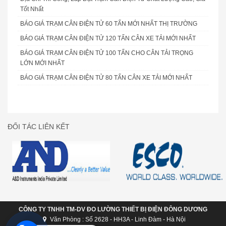
Tốt Nhất
BÁO GIÁ TRẠM CÂN ĐIỆN TỬ 60 TẤN MỚI NHẤT THỊ TRƯỜNG
BÁO GIÁ TRẠM CÂN ĐIỆN TỬ 120 TẤN CÂN XE TẢI MỚI NHẤT
BÁO GIÁ TRẠM CÂN ĐIỆN TỬ 100 TẤN CHO CÂN TẢI TRỌNG
LỚN MỚI NHẤT
BÁO GIÁ TRẠM CÂN ĐIỆN TỬ 80 TẤN CÂN XE TẢI MỚI NHẤT
ĐỐI TÁC LIÊN KẾT
CÔNG TY TNHH TM-DV ĐO LƯỜNG THIẾT BỊ ĐIỆN ĐÔNG DƯƠNG
Văn Phòng : Số 2628 - HH3A - Linh Đàm - Hà Nội