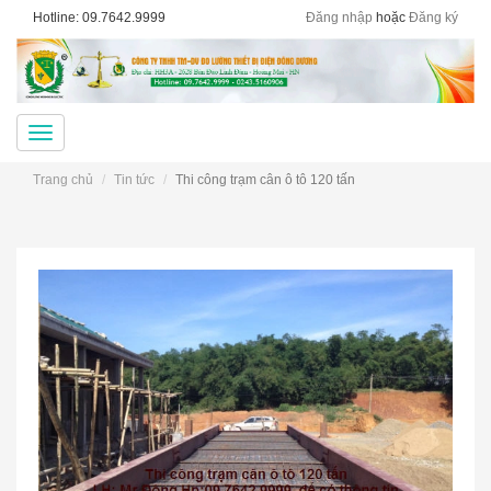
Hotline: 09.7642.9999
Đăng nhập
hoặc
Đăng ký
Menu
Trang chủ
Tin tức
Thi công trạm cân ô tô 120 tấn