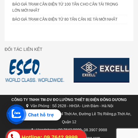
BÁO GIÁ TRẠM CÂN ĐIỆN TỬ 100 TẤN CHO CÂN TẢI TRỌNG
LỚN MỚI NHẤT
BÁO GIÁ TRẠM CÂN ĐIỆN TỬ 80 TẤN CÂN XE TẢI MỚI NHẤT
ĐỐI TÁC LIÊN KẾT
CÔNG TY TNHH TM-DV ĐO LƯỜNG THIẾT BỊ ĐIỆN ĐÔNG DƯƠNG
Văn Phòng : Số 2628 - HH3A - Linh Đàm - Hà Nội
Chi nhánh Hồ Chí Minh: C124 Thới An, Đường Lê Thị Riêng,p.Thới An,
Chat hỗ trợ
Quận 12
Handphone: 09.7642.9999- 08.3907.9988
Hotline: 09.7642.9999