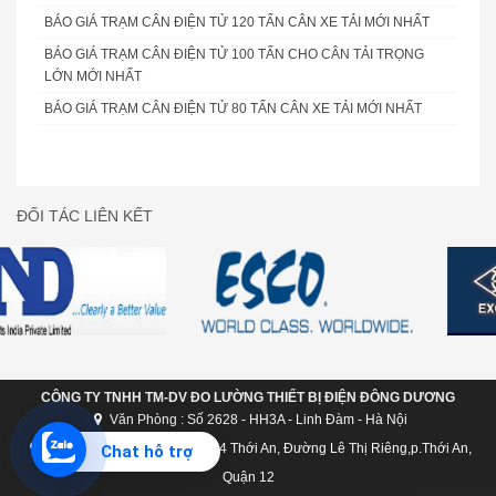
BÁO GIÁ TRẠM CÂN ĐIỆN TỬ 120 TẤN CÂN XE TẢI MỚI NHẤT
BÁO GIÁ TRẠM CÂN ĐIỆN TỬ 100 TẤN CHO CÂN TẢI TRỌNG
LỚN MỚI NHẤT
BÁO GIÁ TRẠM CÂN ĐIỆN TỬ 80 TẤN CÂN XE TẢI MỚI NHẤT
ĐỐI TÁC LIÊN KẾT
CÔNG TY TNHH TM-DV ĐO LƯỜNG THIẾT BỊ ĐIỆN ĐÔNG DƯƠNG
Văn Phòng : Số 2628 - HH3A - Linh Đàm - Hà Nội
Chi nhánh Hồ Chí Minh: C124 Thới An, Đường Lê Thị Riêng,p.Thới An,
Chat hỗ trợ
Quận 12