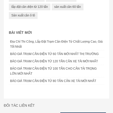
lắp đặt cân điện tử 120 tấn
sản xuất cân 60 tấn
Sản xuất cân ô tô
BÀI VIẾT MỚI
Địa Chỉ Thi Công, Lắp Đặt Trạm Cân Điện Tử Chất Lượng Cao, Giá
Tốt Nhất
BÁO GIÁ TRẠM CÂN ĐIỆN TỬ 60 TẤN MỚI NHẤT THỊ TRƯỜNG
BÁO GIÁ TRẠM CÂN ĐIỆN TỬ 120 TẤN CÂN XE TẢI MỚI NHẤT
BÁO GIÁ TRẠM CÂN ĐIỆN TỬ 100 TẤN CHO CÂN TẢI TRỌNG
LỚN MỚI NHẤT
BÁO GIÁ TRẠM CÂN ĐIỆN TỬ 80 TẤN CÂN XE TẢI MỚI NHẤT
ĐỐI TÁC LIÊN KẾT